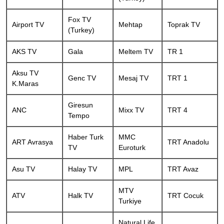
Fox TV
Airport TV
Mehtap
Toprak TV
(Turkey)
AKS TV
Gala
Meltem TV
TR 1
Aksu TV
Genc TV
Mesaj TV
TRT 1
K.Maras
Giresun
ANC
Mixx TV
TRT 4
Tempo
Haber Turk
MMC
ART Avrasya
TRT Anadolu
TV
Euroturk
Asu TV
Halay TV
MPL
TRT Avaz
MTV
ATV
Halk TV
TRT Cocuk
Turkiye
Natural Life