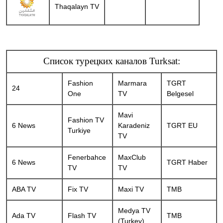
Thaqalayn TV
Список турецких каналов Turksat:
Fashion
Marmara
TGRT
24
One
TV
Belgesel
Mavi
Fashion TV
6 News
Karadeniz
TGRT EU
Turkiye
TV
Fenerbahce
MaxClub
6 News
TGRT Haber
TV
TV
ABA TV
Fix TV
Maxi TV
TMB
Medya TV
Ada TV
Flash TV
TMB
(Turkey)