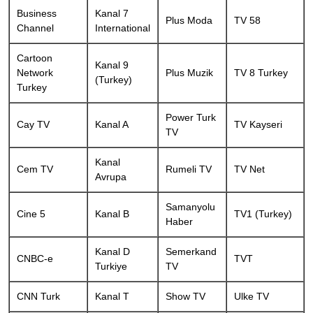
Business
Kanal 7
Plus Moda
TV 58
Channel
International
Cartoon
Kanal 9
Network
Plus Muzik
TV 8 Turkey
(Turkey)
Turkey
Power Turk
Cay TV
Kanal A
TV Kayseri
TV
Kanal
Cem TV
Rumeli TV
TV Net
Avrupa
Samanyolu
Cine 5
Kanal B
TV1 (Turkey)
Haber
Kanal D
Semerkand
CNBC-e
TVT
Turkiye
TV
CNN Turk
Kanal T
Show TV
Ulke TV