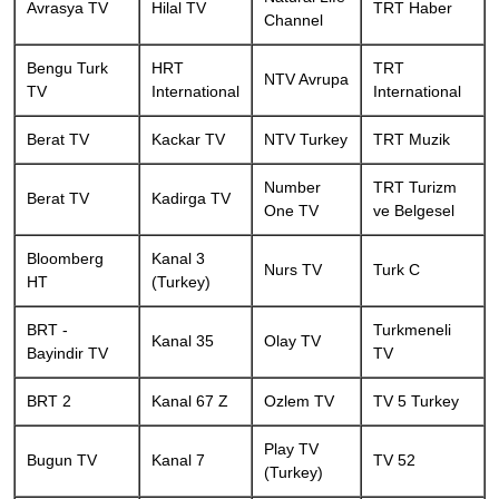
Avrasya TV
Hilal TV
TRT Haber
Channel
Bengu Turk
HRT
TRT
NTV Avrupa
TV
International
International
Berat TV
Kackar TV
NTV Turkey
TRT Muzik
Number
TRT Turizm
Berat TV
Kadirga TV
One TV
ve Belgesel
Bloomberg
Kanal 3
Nurs TV
Turk C
HT
(Turkey)
BRT -
Turkmeneli
Kanal 35
Olay TV
Bayindir TV
TV
BRT 2
Kanal 67 Z
Ozlem TV
TV 5 Turkey
Play TV
Bugun TV
Kanal 7
TV 52
(Turkey)