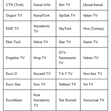
CTN (Turk)
Kanal Urfa
Sim TV
Ulusal Kanal
Dugun TV
KanalTurk
SipSak TV
Vatan TV
Karadeniz
EGE TV
SkyTurk
Viva (Turkey)
TV
Ekin Turk
Kibris TV
Star TV
Xazar TV
STV -
Engelsiz TV
King TV
Samanyolu
Yaban TV
TV
Euro D
Kocaeli TV
T.A.Y TV
Yeni Asir TV
Euro Star
Kon TV
Tatlises TV
Yol TV
Kral
EuroNews
Karadeniz
Tek Rumeli
Yumurcak TV
TV