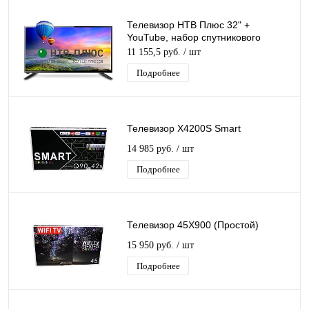
Телевизор НТВ Плюс 32" +
YouTube, набор спутникового
оборудования для просмотра
11 155,5 руб.
/ шт
каналов НТВ-Плюс
Подробнее
Телевизор X4200S Smart
14 985 руб.
/ шт
Подробнее
Телевизор 45X900 (Простой)
15 950 руб.
/ шт
Подробнее