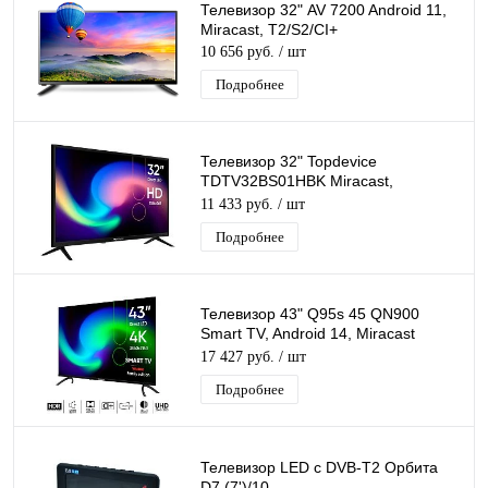
Телевизор 32" AV 7200 Android 11,
Miracast, T2/S2/CI+
10 656 руб.
/ шт
Подробнее
Телевизор 32" Topdevice
TDTV32BS01HBK Miracast,
YouTube, T2/S2/CI+
11 433 руб.
/ шт
Подробнее
Телевизор 43" Q95s 45 QN900
Smart TV, Android 14, Miracast
(T2/S2/CI+)
17 427 руб.
/ шт
Подробнее
Телевизор LED с DVB-T2 Орбита
D7 (7')/10