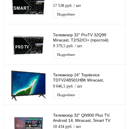
17 538 руб.
/ шт
Подробнее
Телевизор 32" ProTV 32Q99
Miracast, T2/S2/CI+ (простой)
9 379,5 руб.
/ шт
Подробнее
Телевизор 24" Topdevice
TDTV24BS01HBK Miracast,
YouTube, T2/S2/CI+
9 046,5 руб.
/ шт
Подробнее
Телевизор 32" QN900 Plus TV,
Android 14, Miracast, Smart TV
(T2/S2/CI+)
10 434 руб.
/ шт