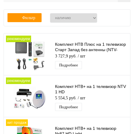
Фильтр
рекомендуем
Комплект НТВ Плюс на 1 телевизор
Старт Запад без антенны (NTV-
PLUS HD J1)
3 727,9 руб.
/ шт
Подробнее
рекомендуем
Комплект НТВ+ на 1 телевизор NTV
1 HD
5 554,5 руб.
/ шт
Подробнее
хит продаж
Комплект НТВ+ на 1 телевизор
№87 HD Light