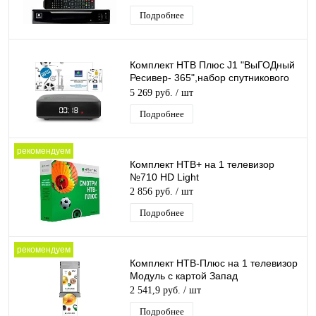
подпиской на 1год
Подробнее
Комплект НТВ Плюс J1 "ВыГОДный
Ресивер- 365",набор спутникового
тв для просмотра каналов 1 год
5 269 руб.
/ шт
Подробнее
рекомендуем
Комплект НТВ+ на 1 телевизор
№710 HD Light
2 856 руб.
/ шт
Подробнее
рекомендуем
Комплект НТВ-Плюс на 1 телевизор
Модуль с картой Запад
2 541,9 руб.
/ шт
Подробнее